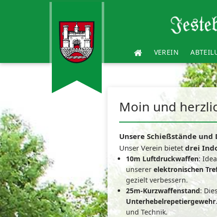
VEREIN
ABTEI
Moin und herzl
Unsere Schießstände und D
Unser Verein bietet
drei Ind
10m Luftdruckwaffen
: Ide
unserer
elektronischen Tr
gezielt verbessern.
25m-Kurzwaffenstand
: Die
Unterhebelrepetiergewehr
und Technik.