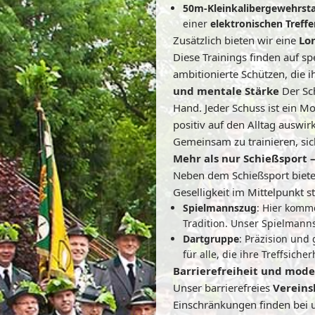
50m-Kleinkalibergewehrst
einer
elektronischen Treff
Zusätzlich bieten wir eine
Lo
Diese Trainings finden auf s
ambitionierte Schützen, die 
und mentale Stärke
Der Sch
Hand. Jeder Schuss ist ein M
positiv auf den Alltag auswir
Gemeinsam zu trainieren, sic
Mehr als nur Schießsport
Neben dem Schießsport bietet
Geselligkeit im Mittelpunkt s
Spielmannszug
: Hier komm
Tradition. Unser Spielmanns
Dartgruppe
: Präzision und
für alle, die ihre Treffsic
Barrierefreiheit und mode
Unser barrierefreies
Vereins
Einschränkungen finden bei 