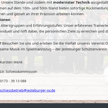
. Unsere Stände sind zudem mit
modernster Technik
ausgestatt
hmen auf dem 10m- und 50m-Stand bieten sofortige Rückmeldung
ehen und gezielt an Ihrer Präzision arbeiten können.
tionen
lle Altersgruppen und Erfahrungsstufen. Unser erfahrenes Trainer
dividuell und hilft dabei, die persönlichen Ziele zu erreichen und
?
Besuchen Sie uns und erleben Sie die Vielfalt unseres Vereins! O
ame Musik im Spielmannszug – der Jesteburger Schützenverein vo
Karsten Menk
Ltr. Schiesskommission
0173 - 39 13 088
schiessbetrieb@jesteburger-sv.de