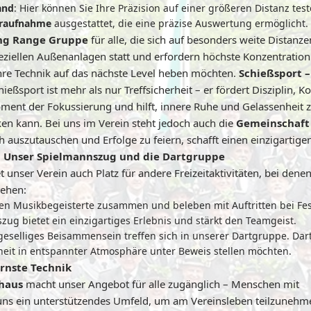
and
: Hier können Sie Ihre Präzision auf einer größeren Distanz test
eraufnahme
ausgestattet, die eine präzise Auswertung ermöglicht.
ng Range Gruppe
für alle, die sich auf besonders weite Distanz
peziellen Außenanlagen statt und erfordern höchste Konzentration
ihre Technik auf das nächste Level heben möchten.
Schießsport –
ießsport ist mehr als nur Treffsicherheit – er fördert Disziplin, 
oment der Fokussierung und hilft, innere Ruhe und Gelassenheit z
ken kann. Bei uns im Verein steht jedoch auch die
Gemeinschaft
h auszutauschen und Erfolge zu feiern, schafft einen einzigarti
 – Unser Spielmannszug und die Dartgruppe
 unser Verein auch Platz für andere Freizeitaktivitäten, bei den
tehen:
en Musikbegeisterte zusammen und beleben mit Auftritten bei F
zug bietet ein einzigartiges Erlebnis und stärkt den Teamgeist.
 geselliges Beisammensein treffen sich in unserer Dartgruppe. Dart 
herheit in entspannter Atmosphäre unter Beweis stellen möchten.
rnste Technik
haus
macht unser Angebot für alle zugänglich – Menschen mit
uns ein unterstützendes Umfeld, um am Vereinsleben teilzuneh